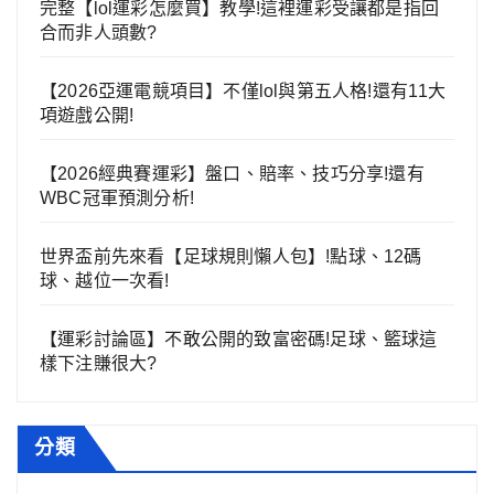
完整【lol運彩怎麼買】教學!這裡運彩受讓都是指回
合而非人頭數?
【2026亞運電競項目】不僅lol與第五人格!還有11大
項遊戲公開!
【2026經典賽運彩】盤口、賠率、技巧分享!還有
WBC冠軍預測分析!
世界盃前先來看【足球規則懶人包】!點球、12碼
球、越位一次看!
【運彩討論區】不敢公開的致富密碼!足球、籃球這
樣下注賺很大?
分類