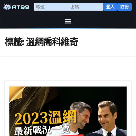
登入
註冊
標籤:
溫網喬科維奇