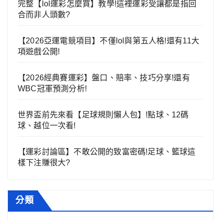
完整【lol運彩怎麼買】教學!這裡運彩受讓都是指回
合而非人頭數?
【2026亞運電競項目】不僅lol與第五人格!還有11大
項遊戲公開!
【2026經典賽運彩】盤口、賠率、技巧分享!還有
WBC冠軍預測分析!
世界盃前先來看【足球規則懶人包】!點球、12碼
球、越位一次看!
【運彩討論區】不敢公開的致富密碼!足球、籃球這
樣下注賺很大?
分類