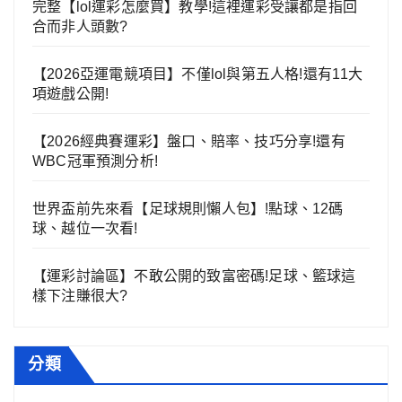
完整【lol運彩怎麼買】教學!這裡運彩受讓都是指回
合而非人頭數?
【2026亞運電競項目】不僅lol與第五人格!還有11大
項遊戲公開!
【2026經典賽運彩】盤口、賠率、技巧分享!還有
WBC冠軍預測分析!
世界盃前先來看【足球規則懶人包】!點球、12碼
球、越位一次看!
【運彩討論區】不敢公開的致富密碼!足球、籃球這
樣下注賺很大?
分類