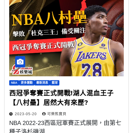
NBA
更多運動
最新消息
籃球
西冠爭奪賽正式開戰!湖人混血王子
【八村壘】居然大有來歷?
2023-05-20
可樂熊寶貝
NBA 2022-23西區冠軍賽正式展開，由第七
種子洛杉磯湖…