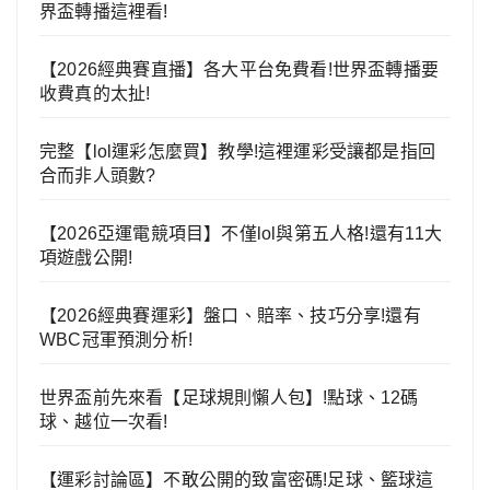
界盃轉播這裡看!
【2026經典賽直播】各大平台免費看!世界盃轉播要
收費真的太扯!
完整【lol運彩怎麼買】教學!這裡運彩受讓都是指回
合而非人頭數?
【2026亞運電競項目】不僅lol與第五人格!還有11大
項遊戲公開!
【2026經典賽運彩】盤口、賠率、技巧分享!還有
WBC冠軍預測分析!
世界盃前先來看【足球規則懶人包】!點球、12碼
球、越位一次看!
【運彩討論區】不敢公開的致富密碼!足球、籃球這