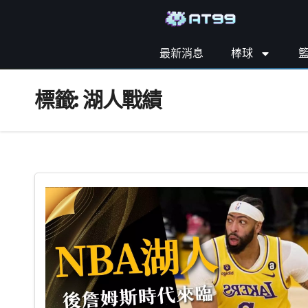
最新消息
棒球
標籤:
湖人戰績