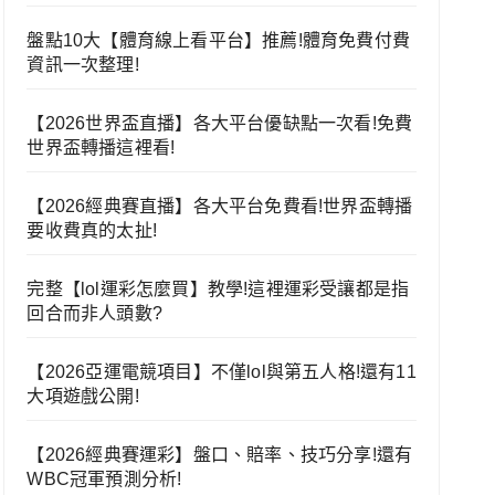
盤點10大【體育線上看平台】推薦!體育免費付費
資訊一次整理!
【2026世界盃直播】各大平台優缺點一次看!免費
世界盃轉播這裡看!
【2026經典賽直播】各大平台免費看!世界盃轉播
要收費真的太扯!
完整【lol運彩怎麼買】教學!這裡運彩受讓都是指
回合而非人頭數?
【2026亞運電競項目】不僅lol與第五人格!還有11
大項遊戲公開!
【2026經典賽運彩】盤口、賠率、技巧分享!還有
WBC冠軍預測分析!