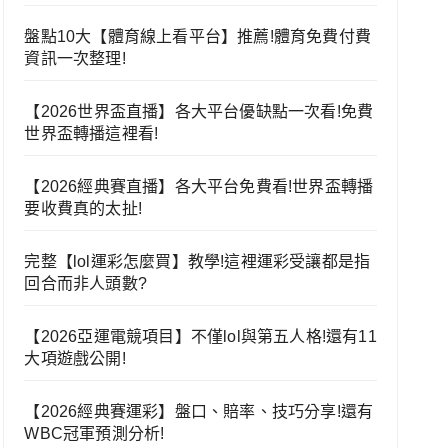
盤點10大【體育線上看平台】推薦!體育免費付費
資訊一次整理!
【2026世界盃直播】各大平台優缺點一次看!免費
世界盃轉播這裡看!
【2026經典賽直播】各大平台免費看!世界盃轉播
要收費真的太扯!
完整【lol運彩怎麼買】教學!這裡運彩受讓都是指
回合而非人頭數?
【2026亞運電競項目】不僅lol與第五人格!還有11
大項遊戲公開!
【2026經典賽運彩】盤口、賠率、技巧分享!還有
WBC冠軍預測分析!