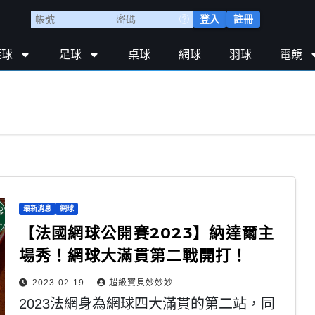
登入
註冊
籃球
足球
桌球
網球
羽球
電競
最新消息
網球
【法國網球公開賽2023】納達爾主
場秀！網球大滿貫第二戰開打！
2023-02-19
超級寶貝妙妙妙
2023法網身為網球四大滿貫的第二站，同