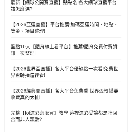
最新【網球公開賽直播】點點名!各大網球直播平台
該怎麼選?
【2026亞運直播】平台推薦!加碼亞運時間、地點、
獎金、項目整理!
盤點10大【體育線上看平台】推薦!體育免費付費資
訊一次整理!
【2026世界盃直播】各大平台優缺點一次看!免費世
界盃轉播這裡看!
【2026經典賽直播】各大平台免費看!世界盃轉播要
收費真的太扯!
完整【lol運彩怎麼買】教學!這裡運彩受讓都是指回
合而非人頭數?