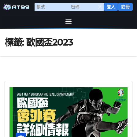
登入
註冊
標籤:
歐國盃2023