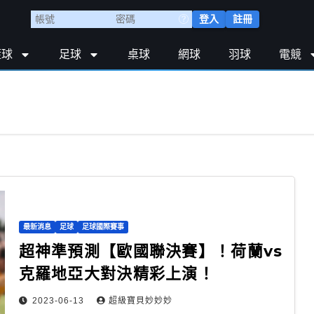
登入
註冊
籃球
足球
桌球
網球
羽球
電競
最新消息
足球
足球國際賽事
超神準預測【歐國聯決賽】！荷蘭vs
克羅地亞大對決精彩上演！
2023-06-13
超級寶貝妙妙妙