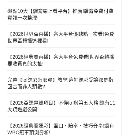
盤點10大【體育線上看平台】推薦!體育免費付費
資訊一次整理!
【2026世界盃直播】各大平台優缺點一次看!免費
世界盃轉播這裡看!
【2026經典賽直播】各大平台免費看!世界盃轉播
要收費真的太扯!
完整【lol運彩怎麼買】教學!這裡運彩受讓都是指
回合而非人頭數?
【2026亞運電競項目】不僅lol與第五人格!還有11
大項遊戲公開!
【2026經典賽運彩】盤口、賠率、技巧分享!還有
WBC冠軍預測分析!