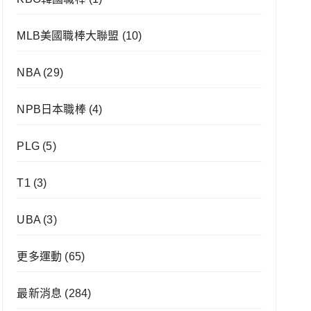
MLB美國職棒大聯盟
(10)
NBA
(29)
NPB日本職棒
(4)
PLG
(5)
T1
(3)
UBA
(3)
更多運動
(65)
最新消息
(284)