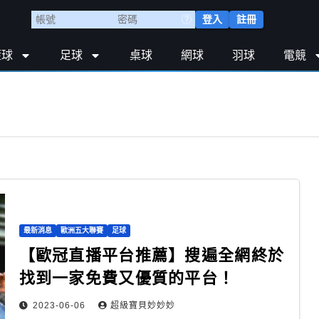
登入
註冊
籃球
足球
桌球
網球
羽球
電競
最新消息
歐洲五大聯賽
足球
【歐冠直播平台推薦】搜遍全網終於
找到一家免費又優質的平台！
2023-06-06
超級寶貝妙妙妙