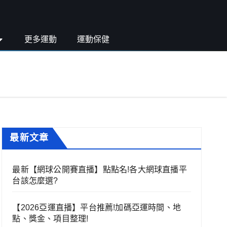
更多運動
運動保健
最新文章
最新【網球公開賽直播】點點名!各大網球直播平
台該怎麼選?
【2026亞運直播】平台推薦!加碼亞運時間、地
點、獎金、項目整理!