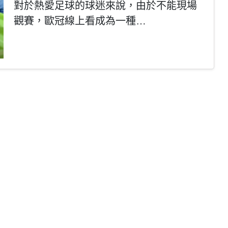
對於熱愛足球的球迷來說，由於不能現場
觀賽，歐冠線上看成為一種…