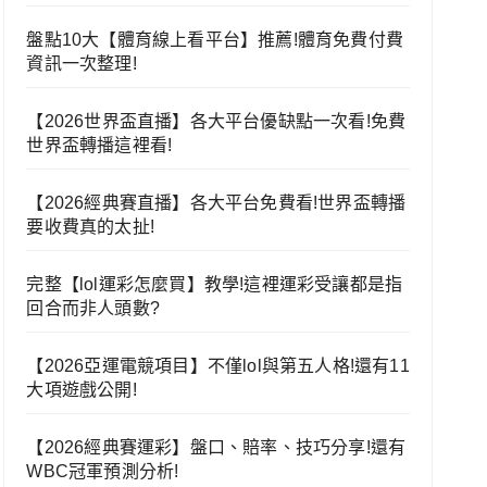
盤點10大【體育線上看平台】推薦!體育免費付費
資訊一次整理!
【2026世界盃直播】各大平台優缺點一次看!免費
世界盃轉播這裡看!
【2026經典賽直播】各大平台免費看!世界盃轉播
要收費真的太扯!
完整【lol運彩怎麼買】教學!這裡運彩受讓都是指
回合而非人頭數?
【2026亞運電競項目】不僅lol與第五人格!還有11
大項遊戲公開!
【2026經典賽運彩】盤口、賠率、技巧分享!還有
WBC冠軍預測分析!