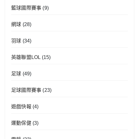
籃球國際賽事
(9)
網球
(28)
羽球
(34)
英雄聯盟LOL
(15)
足球
(49)
足球國際賽事
(23)
遊戲快報
(4)
運動保健
(3)