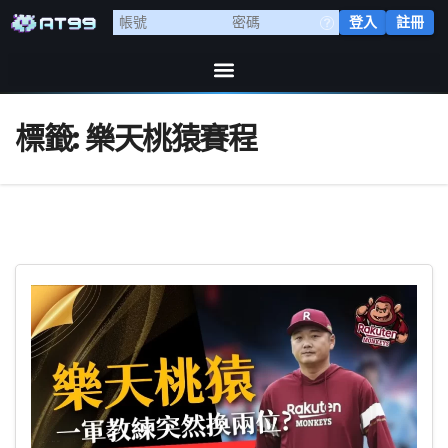
登入
註冊
標籤:
樂天桃猿賽程