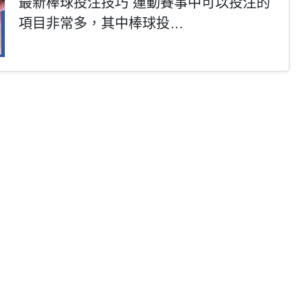
最新棒球投注技巧 運動賽事中可以投注的
項目非常多，其中棒球投…