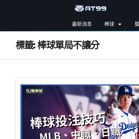
最新消息
棒球
標籤:
棒球單局不讓分