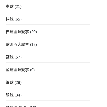
桌球
(21)
棒球
(65)
棒球國際賽事
(20)
歐洲五大聯賽
(12)
籃球
(57)
籃球國際賽事
(9)
網球
(28)
羽球
(34)