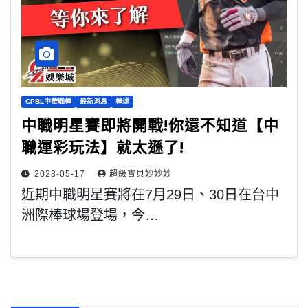
CPBL中華職棒
最新消息
棒球
中職明星賽即將開戰!你還不知道【中
職運彩玩法】就太遜了!
2023-05-17
超級寶貝妙妙妙
近期中職明星賽將在7月29日、30日在台中
洲際棒球場登場，今…