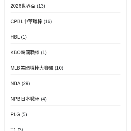
2026世界盃
(13)
CPBL中華職棒
(16)
HBL
(1)
KBO韓國職棒
(1)
MLB美國職棒大聯盟
(10)
NBA
(29)
NPB日本職棒
(4)
PLG
(5)
T1
(3)