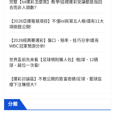
完整【lol運彩怎麼買】教學!這裡運彩受讓都是指回
合而非人頭數?
【2026亞運電競項目】不僅lol與第五人格!還有11大
項遊戲公開!
【2026經典賽運彩】盤口、賠率、技巧分享!還有
WBC冠軍預測分析!
世界盃前先來看【足球規則懶人包】!點球、12碼
球、越位一次看!
【運彩討論區】不敢公開的致富密碼!足球、籃球這
樣下注賺很大?
分類