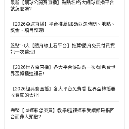
最新【網球公開賽直播】點點名!各大網球直播平台
該怎麼選?
【2026亞運直播】平台推薦!加碼亞運時間、地點、
獎金、項目整理!
盤點10大【體育線上看平台】推薦!體育免費付費資
訊一次整理!
【2026世界盃直播】各大平台優缺點一次看!免費世
界盃轉播這裡看!
【2026經典賽直播】各大平台免費看!世界盃轉播要
收費真的太扯!
完整【lol運彩怎麼買】教學!這裡運彩受讓都是指回
合而非人頭數?