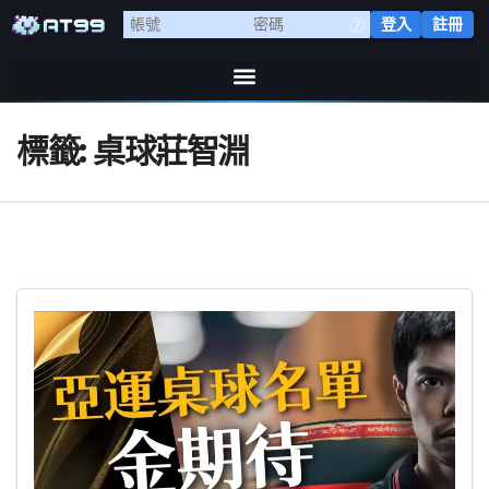
登入
註冊
標籤:
桌球莊智淵