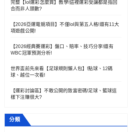
完整【lol運彩怎麼買】教學!這裡運彩受讓都是指回
合而非人頭數?
【2026亞運電競項目】不僅lol與第五人格!還有11大
項遊戲公開!
【2026經典賽運彩】盤口、賠率、技巧分享!還有
WBC冠軍預測分析!
世界盃前先來看【足球規則懶人包】!點球、12碼
球、越位一次看!
【運彩討論區】不敢公開的致富密碼!足球、籃球這
樣下注賺很大?
分類