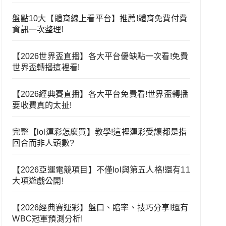
盤點10大【體育線上看平台】推薦!體育免費付費
資訊一次整理!
【2026世界盃直播】各大平台優缺點一次看!免費
世界盃轉播這裡看!
【2026經典賽直播】各大平台免費看!世界盃轉播
要收費真的太扯!
完整【lol運彩怎麼買】教學!這裡運彩受讓都是指
回合而非人頭數?
【2026亞運電競項目】不僅lol與第五人格!還有11
大項遊戲公開!
【2026經典賽運彩】盤口、賠率、技巧分享!還有
WBC冠軍預測分析!