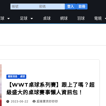
登入
註冊
籃球
足球
桌球
網球
羽球
電競
最新消息
桌球
【WWT桌球系列賽】跟上了嗎？超
級盛大的桌球賽事懶人資訊包！
2023-06-22
超級寶貝妙妙妙