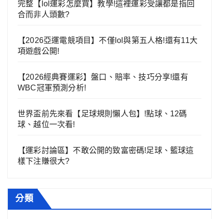
完整【lol運彩怎麼買】教學!這裡運彩受讓都是指回
合而非人頭數?
【2026亞運電競項目】不僅lol與第五人格!還有11大
項遊戲公開!
【2026經典賽運彩】盤口、賠率、技巧分享!還有
WBC冠軍預測分析!
世界盃前先來看【足球規則懶人包】!點球、12碼
球、越位一次看!
【運彩討論區】不敢公開的致富密碼!足球、籃球這
樣下注賺很大?
分類