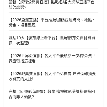
最新【網球公開賽直播】點點名!各大網球直播平台
該怎麼選?
【2026亞運直播】平台推薦!加碼亞運時間、地點、
獎金、項目整理!
盤點10大【體育線上看平台】推薦!體育免費付費資
訊一次整理!
【2026世界盃直播】各大平台優缺點一次看!免費世
界盃轉播這裡看!
【2026經典賽直播】各大平台免費看!世界盃轉播要
收費真的太扯!
完整【lol運彩怎麼買】教學!這裡運彩受讓都是指回
合而非人頭數?