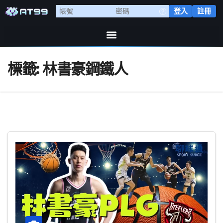
登入
註冊
標籤:
林書豪鋼鐵人