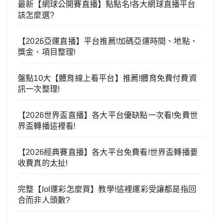
最新【網球公開賽直播】點點名!各大網球直播平台
該怎麼選?
【2026亞運直播】平台推薦!加碼亞運時間、地點、
獎金、項目整理!
盤點10大【體育線上看平台】推薦!體育免費付費資
訊一次整理!
【2026世界盃直播】各大平台優缺點一次看!免費世
界盃轉播這裡看!
【2026經典賽直播】各大平台免費看!世界盃轉播要
收費真的太扯!
完整【lol運彩怎麼買】教學!這裡運彩受讓都是指回
合而非人頭數?