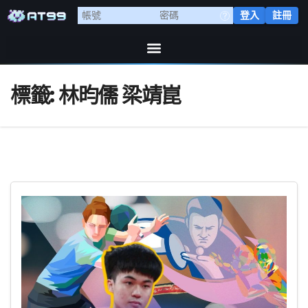
登入
註冊
標籤:
林昀儒 梁靖崑