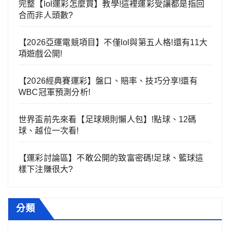
完整【lol運彩怎麼買】教學!這裡運彩受讓都是指回
合而非人頭數?
【2026亞運電競項目】不僅lol與第五人格!還有11大
項遊戲公開!
【2026經典賽運彩】盤口、賠率、技巧分享!還有
WBC冠軍預測分析!
世界盃前先來看【足球規則懶人包】!點球、12碼
球、越位一次看!
【運彩討論區】不敢公開的致富密碼!足球、籃球這
樣下注賺很大?
分類