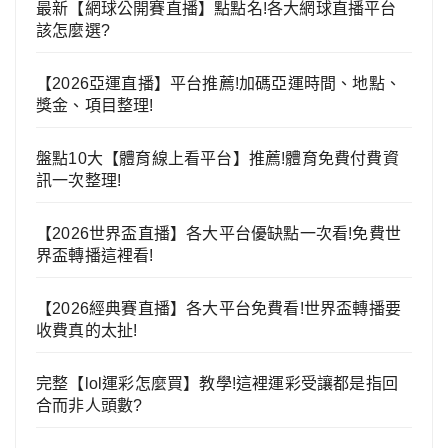
最新【網球公開賽直播】點點名!各大網球直播平台
該怎麼選?
【2026亞運直播】平台推薦!加碼亞運時間、地點、
獎金、項目整理!
盤點10大【體育線上看平台】推薦!體育免費付費資
訊一次整理!
【2026世界盃直播】各大平台優缺點一次看!免費世
界盃轉播這裡看!
【2026經典賽直播】各大平台免費看!世界盃轉播要
收費真的太扯!
完整【lol運彩怎麼買】教學!這裡運彩受讓都是指回
合而非人頭數?