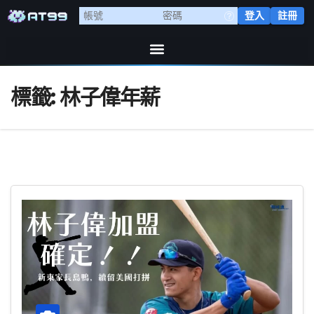
登入
註冊
標籤:
林子偉年薪