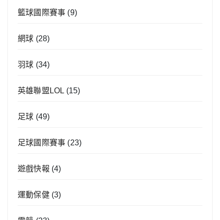
籃球國際賽事
(9)
網球
(28)
羽球
(34)
英雄聯盟LOL
(15)
足球
(49)
足球國際賽事
(23)
遊戲快報
(4)
運動保健
(3)