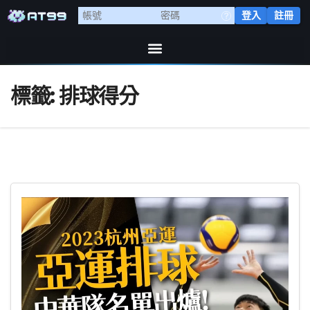
登入
註冊
標籤:
排球得分