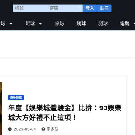
登入
註冊
籃球
足球
桌球
網球
羽球
電競
更多運動
年度【娛樂城體驗金】比拚：9J娛樂
城大方好禮不止這項！
2023-08-04
李多慧