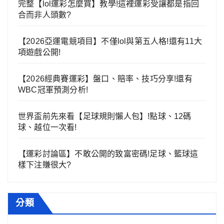
完整【lol運彩怎麼買】教學!這裡運彩受讓都是指回
合而非人頭數?
【2026亞運電競項目】不僅lol與第五人格!還有11大
項遊戲公開!
【2026經典賽運彩】盤口、賠率、技巧分享!還有
WBC冠軍預測分析!
世界盃前先來看【足球規則懶人包】!點球、12碼
球、越位一次看!
【運彩討論區】不敢公開的致富密碼!足球、籃球這
樣下注賺很大?
分類