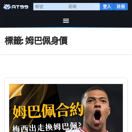
登入
註冊
標籤:
姆巴佩身價