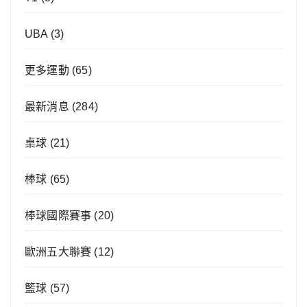
UBA
(3)
更多運動
(65)
最新消息
(284)
桌球
(21)
棒球
(65)
棒球國際賽事
(20)
歐洲五大聯賽
(12)
籃球
(57)