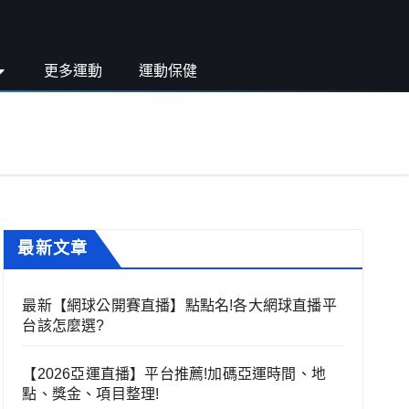
更多運動
運動保健
最新文章
最新【網球公開賽直播】點點名!各大網球直播平
台該怎麼選?
【2026亞運直播】平台推薦!加碼亞運時間、地
點、獎金、項目整理!