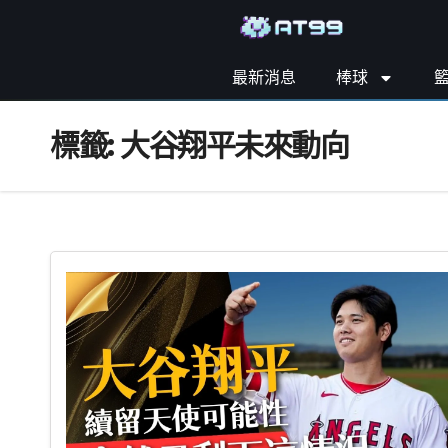
最新消息
棒球
標籤:
大谷翔平未來動向