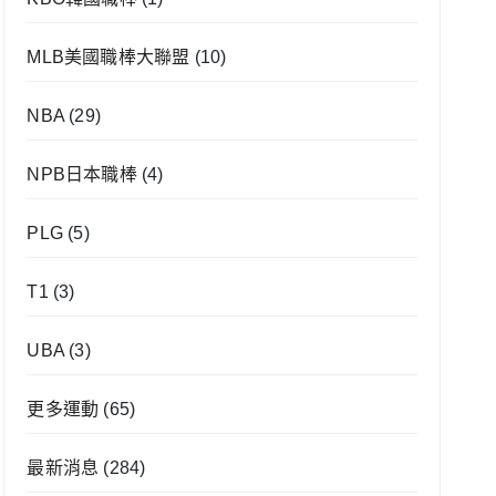
MLB美國職棒大聯盟
(10)
NBA
(29)
NPB日本職棒
(4)
PLG
(5)
T1
(3)
UBA
(3)
更多運動
(65)
最新消息
(284)