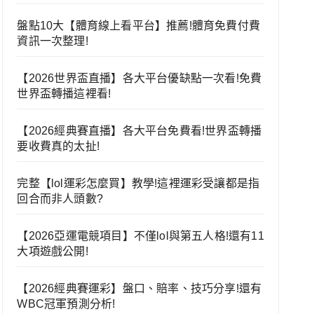
盤點10大【體育線上看平台】推薦!體育免費付費
資訊一次整理!
【2026世界盃直播】各大平台優缺點一次看!免費
世界盃轉播這裡看!
【2026經典賽直播】各大平台免費看!世界盃轉播
要收費真的太扯!
完整【lol運彩怎麼買】教學!這裡運彩受讓都是指
回合而非人頭數?
【2026亞運電競項目】不僅lol與第五人格!還有11
大項遊戲公開!
【2026經典賽運彩】盤口、賠率、技巧分享!還有
WBC冠軍預測分析!