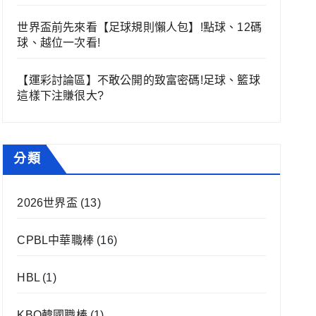
世界盃前先來看【足球規則懶人包】!點球、12碼
球、越位一次看!
【運彩討論區】不敢公開的致富密碼!足球、籃球
這樣下注賺很大?
分類
2026世界盃
(13)
CPBL中華職棒
(16)
HBL
(1)
KBO韓國職棒
(1)