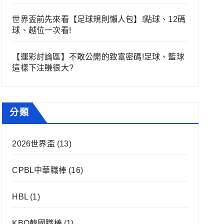
世界盃前先來看【足球規則懶人包】!點球、12碼
球、越位一次看!
【運彩討論區】不敢公開的致富密碼!足球、籃球
這樣下注賺很大?
分類
2026世界盃
(13)
CPBL中華職棒
(16)
HBL
(1)
KBO韓國職棒
(1)