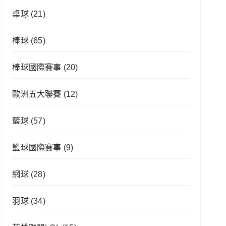
桌球
(21)
棒球
(65)
棒球國際賽事
(20)
歐洲五大聯賽
(12)
籃球
(57)
籃球國際賽事
(9)
網球
(28)
羽球
(34)