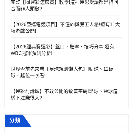
完整【lol運彩怎麼買】教學!這裡運彩受讓都是指回
合而非人頭數?
【2026亞運電競項目】不僅lol與第五人格!還有11大
項遊戲公開!
【2026經典賽運彩】盤口、賠率、技巧分享!還有
WBC冠軍預測分析!
世界盃前先來看【足球規則懶人包】!點球、12碼
球、越位一次看!
【運彩討論區】不敢公開的致富密碼!足球、籃球這
樣下注賺很大?
分類