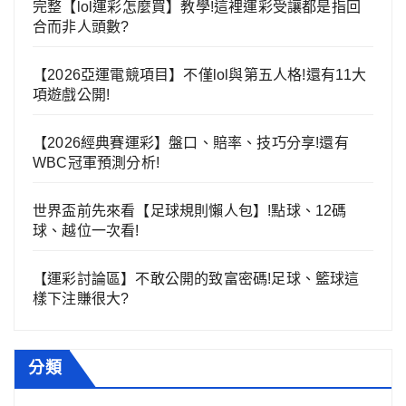
完整【lol運彩怎麼買】教學!這裡運彩受讓都是指回
合而非人頭數?
【2026亞運電競項目】不僅lol與第五人格!還有11大
項遊戲公開!
【2026經典賽運彩】盤口、賠率、技巧分享!還有
WBC冠軍預測分析!
世界盃前先來看【足球規則懶人包】!點球、12碼
球、越位一次看!
【運彩討論區】不敢公開的致富密碼!足球、籃球這
樣下注賺很大?
分類