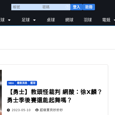
登入
註冊
籃球
足球
桌球
網球
羽球
電競
NBA
最新消息
籃球
【勇士】教頭怪裁判 網酸：徐X麟？
勇士季後賽還能起舞嗎？
2023-05-10
超級寶貝妙妙妙