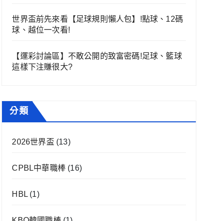
世界盃前先來看【足球規則懶人包】!點球、12碼
球、越位一次看!
【運彩討論區】不敢公開的致富密碼!足球、籃球
這樣下注賺很大?
分類
2026世界盃
(13)
CPBL中華職棒
(16)
HBL
(1)
KBO韓國職棒
(1)