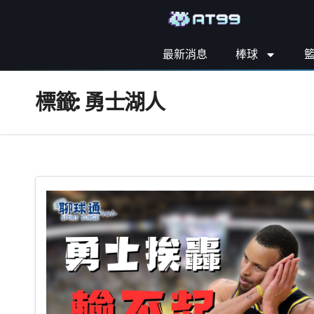
最新消息
棒球
標籤:
勇士湖人