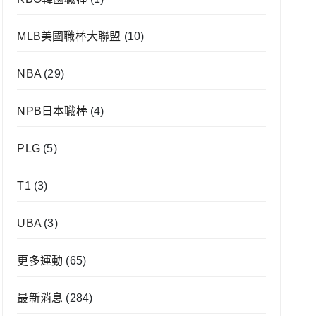
MLB美國職棒大聯盟
(10)
NBA
(29)
NPB日本職棒
(4)
PLG
(5)
T1
(3)
UBA
(3)
更多運動
(65)
最新消息
(284)