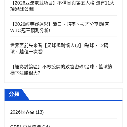
【2026亞運電競項目】不僅lol與第五人格!還有11大
項遊戲公開!
【2026經典賽運彩】盤口、賠率、技巧分享!還有
WBC冠軍預測分析!
世界盃前先來看【足球規則懶人包】!點球、12碼
球、越位一次看!
【運彩討論區】不敢公開的致富密碼!足球、籃球這
樣下注賺很大?
分類
2026世界盃
(13)