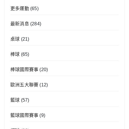
更多運動
(65)
最新消息
(284)
桌球
(21)
棒球
(65)
棒球國際賽事
(20)
歐洲五大聯賽
(12)
籃球
(57)
籃球國際賽事
(9)