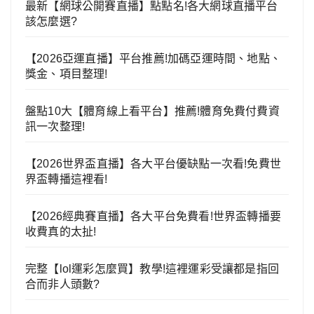
最新【網球公開賽直播】點點名!各大網球直播平台
該怎麼選?
【2026亞運直播】平台推薦!加碼亞運時間、地點、
獎金、項目整理!
盤點10大【體育線上看平台】推薦!體育免費付費資
訊一次整理!
【2026世界盃直播】各大平台優缺點一次看!免費世
界盃轉播這裡看!
【2026經典賽直播】各大平台免費看!世界盃轉播要
收費真的太扯!
完整【lol運彩怎麼買】教學!這裡運彩受讓都是指回
合而非人頭數?