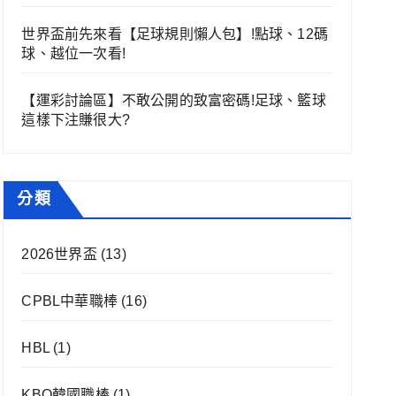
世界盃前先來看【足球規則懶人包】!點球、12碼
球、越位一次看!
【運彩討論區】不敢公開的致富密碼!足球、籃球
這樣下注賺很大?
分類
2026世界盃
(13)
CPBL中華職棒
(16)
HBL
(1)
KBO韓國職棒
(1)