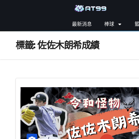
最新消息
棒球
標籤:
佐佐木朗希成績