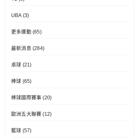
UBA
(3)
更多運動
(65)
最新消息
(284)
桌球
(21)
棒球
(65)
棒球國際賽事
(20)
歐洲五大聯賽
(12)
籃球
(57)