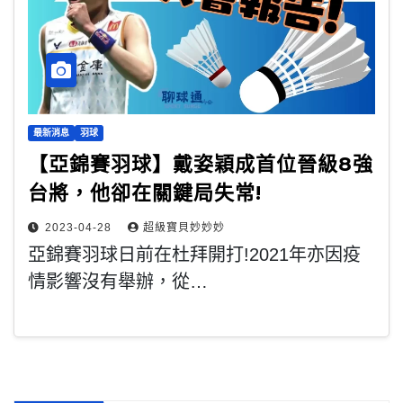
最新消息
羽球
【亞錦賽羽球】戴姿穎成首位晉級8強
台將，他卻在關鍵局失常!
2023-04-28
超級寶貝妙妙妙
亞錦賽羽球日前在杜拜開打!2021年亦因疫
情影響沒有舉辦，從…