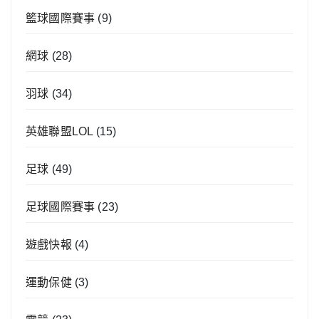
籃球國際賽事
(9)
網球
(28)
羽球
(34)
英雄聯盟LOL
(15)
足球
(49)
足球國際賽事
(23)
遊戲快報
(4)
運動保健
(3)