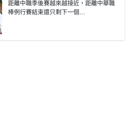
距離中職季後賽越來越接近，距離中華職
棒例行賽結束還只剩下一個…