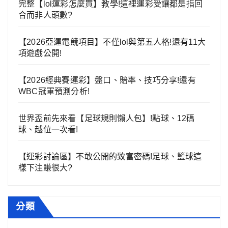
完整【lol運彩怎麼買】教學!這裡運彩受讓都是指回
合而非人頭數?
【2026亞運電競項目】不僅lol與第五人格!還有11大
項遊戲公開!
【2026經典賽運彩】盤口、賠率、技巧分享!還有
WBC冠軍預測分析!
世界盃前先來看【足球規則懶人包】!點球、12碼
球、越位一次看!
【運彩討論區】不敢公開的致富密碼!足球、籃球這
樣下注賺很大?
分類