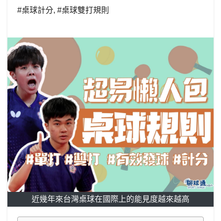
#桌球計分
,
#桌球雙打規則
近幾年來台灣桌球在國際上的能見度越來越高