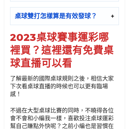
桌球雙打怎樣算是有效發球？
2023桌球賽事運彩哪
裡買？這裡還有免費桌
球直播可以看
了解最新的國際桌球規則之後，相信大家
下次看桌球直播的時候也可以更有臨場
感！
不過在大型桌球比賽的同時，不曉得各位
會不會和小編我一樣，喜歡投注桌球運彩
幫自己賺點外快呢？之前小編也是習慣在