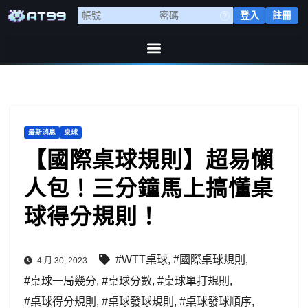
登入
註冊
最新消息
桌球
【國際桌球規則】超易懶
人包！三分鐘馬上搞懂桌
球得分規則！
#WTT桌球
,
#國際桌球規則
,
4 月 30, 2023
#桌球一局幾分
,
#桌球分數
,
#桌球單打規則
,
#桌球得分規則
,
#桌球發球規則
,
#桌球發球順序
,