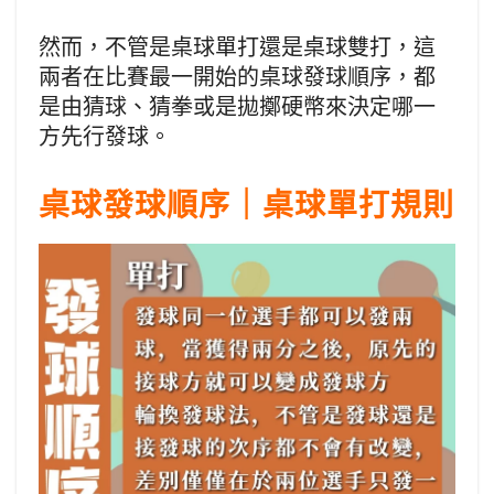
然而，不管是桌球單打還是桌球雙打，這
兩者在比賽最一開始的桌球發球順序，都
是由猜球、猜拳或是拋擲硬幣來決定哪一
方先行發球。
桌球發球順序｜桌球單打規則