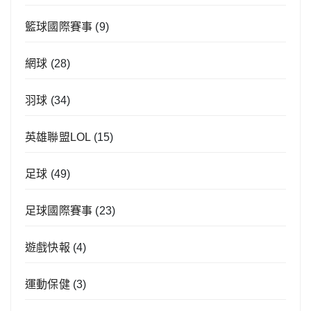
籃球國際賽事
(9)
網球
(28)
羽球
(34)
英雄聯盟LOL
(15)
足球
(49)
足球國際賽事
(23)
遊戲快報
(4)
運動保健
(3)