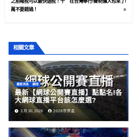
之前報稅可以最快退稅！千
在台灣舉行!賽制懶人包來了!
萬不要錯過！
相關文章
最新消息
網球
最新【網球公開賽直播】點點名!各
大網球直播平台該怎麼選?
3 月 30, 2026
2026世界盃