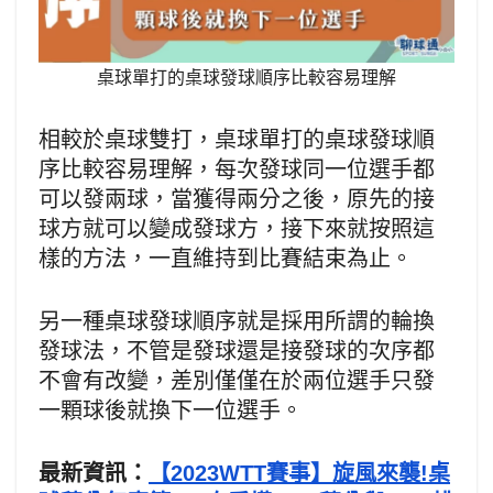
桌球單打的桌球發球順序比較容易理解
相較於桌球雙打，桌球單打的桌球發球順
序比較容易理解，每次發球同一位選手都
可以發兩球，當獲得兩分之後，原先的接
球方就可以變成發球方，接下來就按照這
樣的方法，一直維持到比賽結束為止。
另一種桌球發球順序就是採用所謂的輪換
發球法，不管是發球還是接發球的次序都
不會有改變，差別僅僅在於兩位選手只發
一顆球後就換下一位選手。
最新資訊：
【2023WTT賽事】旋風來襲!桌