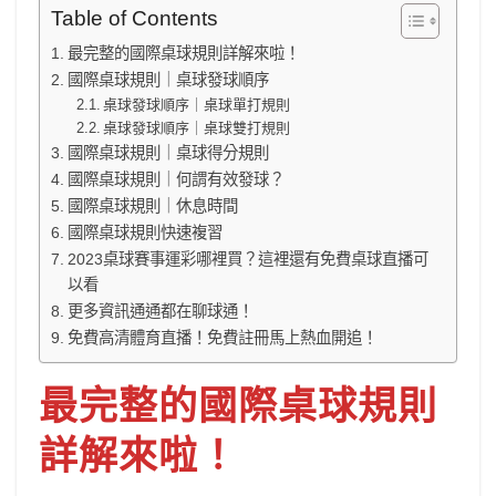
Table of Contents
最完整的國際桌球規則詳解來啦！
國際桌球規則｜桌球發球順序
桌球發球順序｜桌球單打規則
桌球發球順序｜桌球雙打規則
國際桌球規則｜桌球得分規則
國際桌球規則｜何謂有效發球？
國際桌球規則｜休息時間
國際桌球規則快速複習
2023桌球賽事運彩哪裡買？這裡還有免費桌球直播可
以看
更多資訊通通都在聊球通！
免費高清體育直播！免費註冊馬上熱血開追！
最完整的國際桌球規則
詳解來啦！