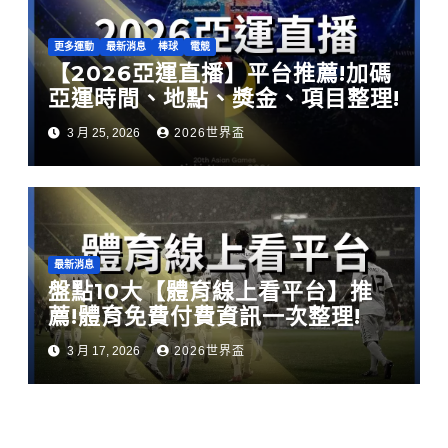
更多運動
最新消息
棒球
電競
【2026亞運直播】平台推薦!加碼
亞運時間、地點、獎金、項目整理!
3 月 25, 2026
2026世界盃
最新消息
盤點10大【體育線上看平台】推
薦!體育免費付費資訊一次整理!
3 月 17, 2026
2026世界盃