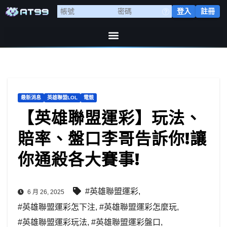
登入
註冊
最新消息
英雄聯盟LOL
電競
【英雄聯盟運彩】玩法、
賠率、盤口李哥告訴你!讓
你通殺各大賽事!
#英雄聯盟運彩
,
6 月 26, 2025
#英雄聯盟運彩怎下注
,
#英雄聯盟運彩怎麼玩
,
#英雄聯盟運彩玩法
,
#英雄聯盟運彩盤口
,