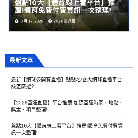
盤點10大【體育線上看平台】推
薦!體育免費付費資訊一次整理!
3 月 17, 2026
2026世界盃
最新文章
最新【網球公開賽直播】點點名!各大網球直播平台
該怎麼選?
【2026亞運直播】平台推薦!加碼亞運時間、地點、
獎金、項目整理!
盤點10大【體育線上看平台】推薦!體育免費付費資
訊一次整理!