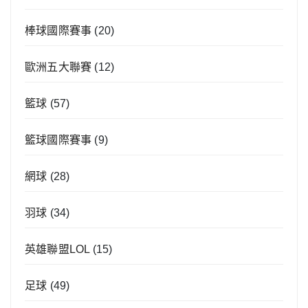
棒球國際賽事
(20)
歐洲五大聯賽
(12)
籃球
(57)
籃球國際賽事
(9)
網球
(28)
羽球
(34)
英雄聯盟LOL
(15)
足球
(49)