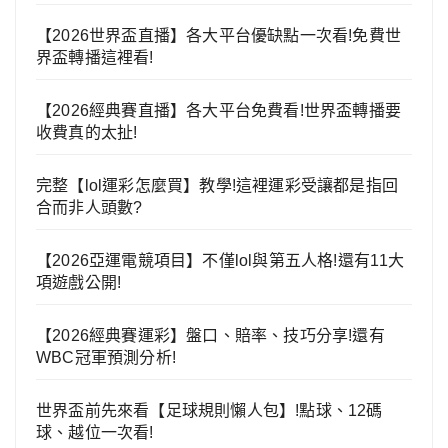
【2026世界盃直播】各大平台優缺點一次看!免費世
界盃轉播這裡看!
【2026經典賽直播】各大平台免費看!世界盃轉播要
收費真的太扯!
完整【lol運彩怎麼買】教學!這裡運彩受讓都是指回
合而非人頭數?
【2026亞運電競項目】不僅lol與第五人格!還有11大
項遊戲公開!
【2026經典賽運彩】盤口、賠率、技巧分享!還有
WBC冠軍預測分析!
世界盃前先來看【足球規則懶人包】!點球、12碼
球、越位一次看!