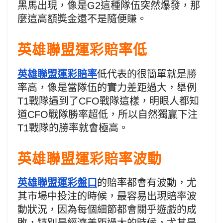
黑馬出現，像是G2這種隊伍突然爆發，那
麼這高額獎金還不是隨便賺。
英雄聯盟運彩賠率低
英雄聯盟運彩賠率
低代表的很簡單就是勝
率高，像是當隊伍的實力差距過大，舉例
T1戰隊遇到了CFO戰隊這樣，明眼人都知
道CFO戰隊勝率超低，所以自然獨贏下注
T1戰隊的勝率就會極高。
英雄聯盟運彩賠率波動
英雄聯盟運彩盤口
的賠率都會有波動，尤
其市場中投注的時候，最容易出現賠率波
動狀況，因為每個細節都會關乎遊戲的成