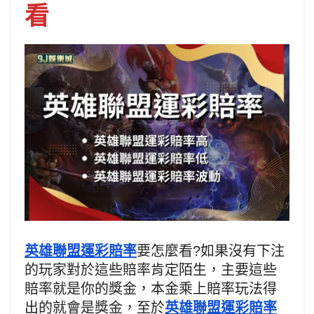
看
英雄聯盟運彩賠率
要怎麼看?如果沒有下注
的玩家對於這些賠率肯定陌生，主要這些
賠率就是你的獎金，本金乘上賠率玩法得
出的就會是獎金，至於
英雄聯盟運彩賠率