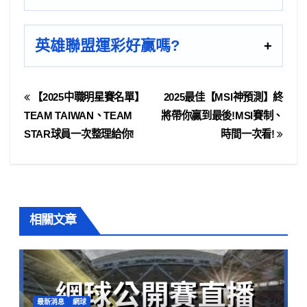
英雄聯盟運彩好贏嗎?
【2025中職明星賽名單】
2025最佳【MSI神預測】終
TEAM TAIWAN、TEAM
將帶你贏到最後!MSI賽制、
STAR球員一次整理給你!
時間一次看!
相關文章
最新消息
網球