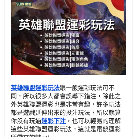
英雄聯盟運彩玩法
跟一般運彩玩法可不
同，所以很多人都會誤導下錯注，除此之
外英雄聯盟運彩也是非常有趣，許多玩法
都是遊戲延伸出來的投注玩法，所以就算
你沒有玩過
運彩下注
，也可以輕易的理解
這些英雄聯盟運彩玩法，這就是電競運彩