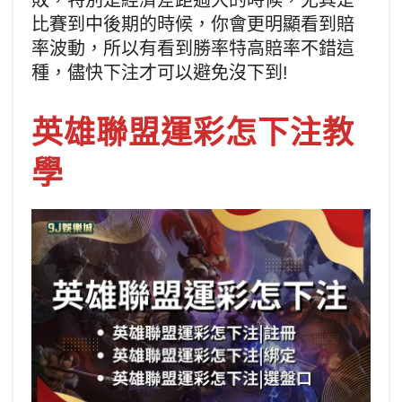
敗，特別是經濟差距過大的時候，尤其是
比賽到中後期的時候，你會更明顯看到賠
率波動，所以有看到勝率特高賠率不錯這
種，儘快下注才可以避免沒下到!
英雄聯盟運彩怎下注教
學