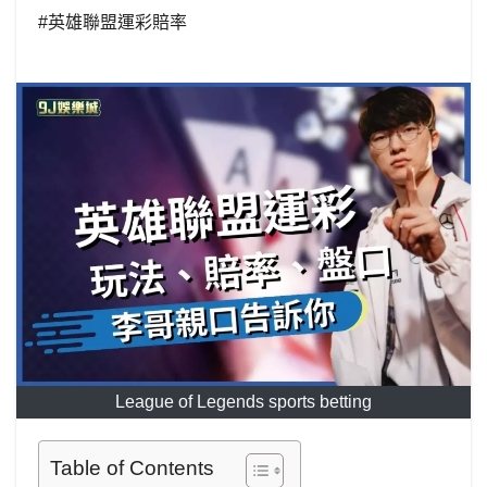
#英雄聯盟運彩賠率
League of Legends sports betting
Table of Contents