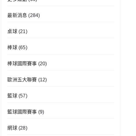
最新消息
(284)
桌球
(21)
棒球
(65)
棒球國際賽事
(20)
歐洲五大聯賽
(12)
籃球
(57)
籃球國際賽事
(9)
網球
(28)