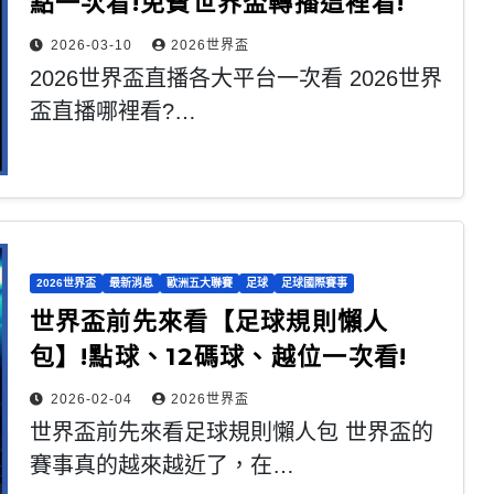
點一次看!免費世界盃轉播這裡看!
2026-03-10
2026世界盃
2026世界盃直播各大平台一次看 2026世界
盃直播哪裡看?…
2026世界盃
最新消息
歐洲五大聯賽
足球
足球國際賽事
世界盃前先來看【足球規則懶人
包】!點球、12碼球、越位一次看!
2026-02-04
2026世界盃
世界盃前先來看足球規則懶人包 世界盃的
賽事真的越來越近了，在…