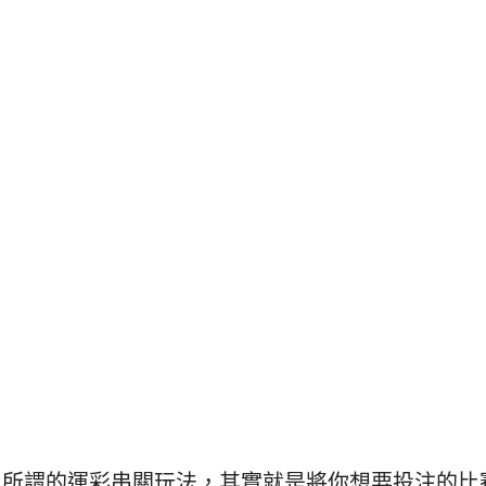
，所謂的運彩串關玩法，其實就是將你想要投注的比