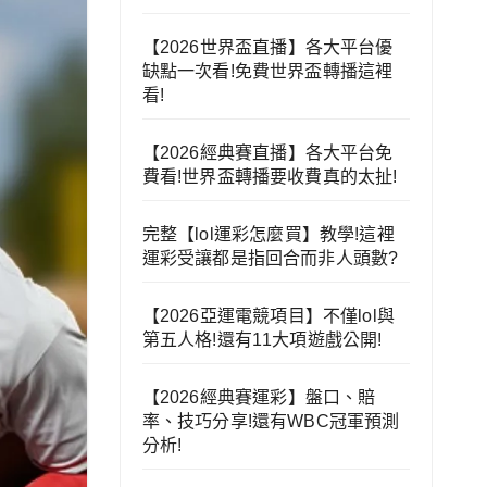
【2026世界盃直播】各大平台優
缺點一次看!免費世界盃轉播這裡
看!
【2026經典賽直播】各大平台免
費看!世界盃轉播要收費真的太扯!
完整【lol運彩怎麼買】教學!這裡
運彩受讓都是指回合而非人頭數?
【2026亞運電競項目】不僅lol與
第五人格!還有11大項遊戲公開!
【2026經典賽運彩】盤口、賠
率、技巧分享!還有WBC冠軍預測
分析!