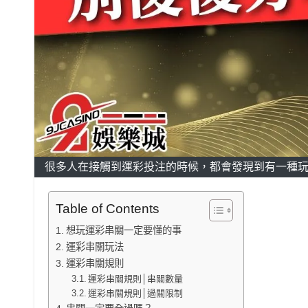
很多人在接觸到運彩投注的時候，都會發現到有一種
Table of Contents
想玩運彩串關一定要懂的事
運彩串關玩法
運彩串關規則
運彩串關規則│串關數量
運彩串關規則│過關限制