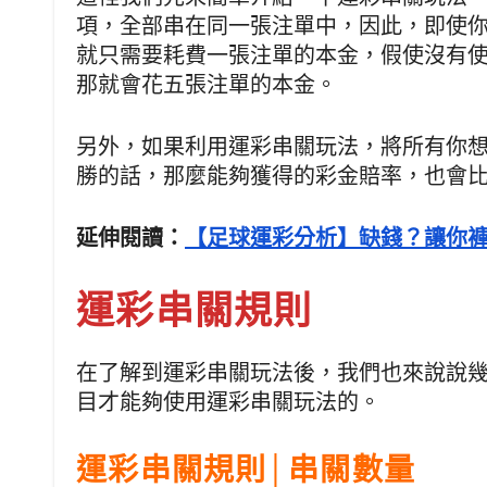
項，全部串在同一張注單中，因此，即使你
就只需要耗費一張注單的本金，假使沒有使
那就會花五張注單的本金。
另外，如果利用運彩串關玩法，將所有你
勝的話，那麼能夠獲得的彩金賠率，也會
延伸閱讀：
【足球運彩分析】缺錢？讓你
運彩串關規則
在了解到運彩串關玩法後，我們也來說說
目才能夠使用運彩串關玩法的。
運彩串關規則│串關數量