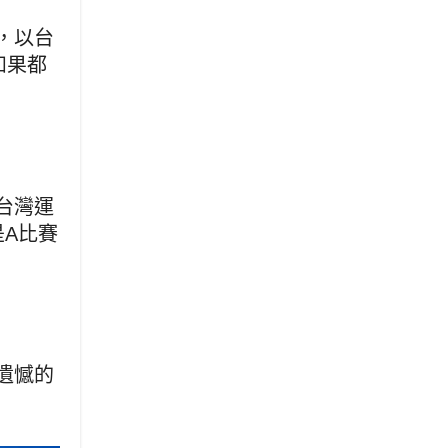
，以台
如果都
台灣運
A比賽
遺憾的