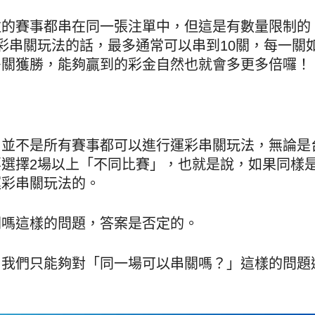
注的賽事都串在同一張注單中，但這是有數量限制的
彩串關玩法的話，最多通常可以串到10關，每一關
多關獲勝，能夠贏到的彩金自然也就會多更多倍囉！
，並不是所有賽事都可以進行運彩串關玩法，無論是
選擇2場以上「不同比賽」，也就是說，如果同樣是
運彩串關玩法的。
關嗎這樣的問題，答案是否定的。
，我們只能夠對「同一場可以串關嗎？」這樣的問題