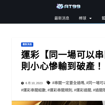
最新消息
棒球
最新消息
運彩【同一場可以串
則小心慘輸到破產！
#串關一定要全過嗎
,
#同一場可
6 月 10, 2023
#運彩串關組數
,
#運彩串關規則
,
#運彩過關
,
#過關