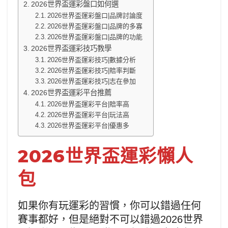
2026世界盃運彩盤口如何選
2026世界盃運彩盤口|品牌討論度
2026世界盃運彩盤口|品牌的多寡
2026世界盃運彩盤口|品牌的功能
2026世界盃運彩技巧教學
2026世界盃運彩技巧|數據分析
2026世界盃運彩技巧|賠率判斷
2026世界盃運彩技巧|志在參加
2026世界盃運彩平台推薦
2026世界盃運彩平台|賠率高
2026世界盃運彩平台|玩法高
2026世界盃運彩平台|優惠多
2026世界盃運彩懶人
包
如果你有玩運彩的習慣，你可以錯過任何
賽事都好，但是絕對不可以錯過2026世界