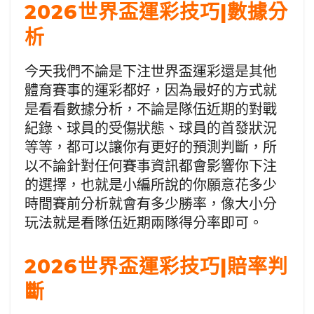
2026世界盃運彩技巧|數據分
析
今天我們不論是下注世界盃運彩還是其他
體育賽事的運彩都好，因為最好的方式就
是看看數據分析，不論是隊伍近期的對戰
紀錄、球員的受傷狀態、球員的首發狀況
等等，都可以讓你有更好的預測判斷，所
以不論針對任何賽事資訊都會影響你下注
的選擇，也就是小編所說的你願意花多少
時間賽前分析就會有多少勝率，像大小分
玩法就是看隊伍近期兩隊得分率即可。
2026世界盃運彩技巧|賠率判
斷