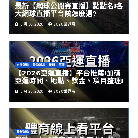
最新【網球公開賽直播】點點名!各
大網球直播平台該怎麼選?
3 月 30, 2026
2026世界盃
更多運動
最新消息
棒球
電競
【2026亞運直播】平台推薦!加碼
亞運時間、地點、獎金、項目整理!
3 月 25, 2026
2026世界盃
最新消息