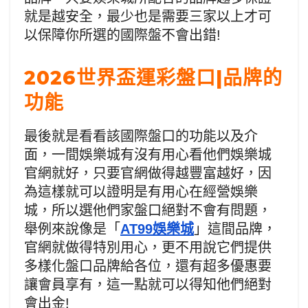
就是越安全，最少也是需要三家以上才可
以保障你所選的國際盤不會出錯!
2026世界盃運彩盤口|品牌的
功能
最後就是看看該國際盤口的功能以及介
面，一間娛樂城有沒有用心看他們娛樂城
官網就好，只要官網做得越豐富越好，因
為這樣就可以證明是有用心在經營娛樂
城，所以選他們家盤口絕對不會有問題，
舉例來說像是「
AT99娛樂城
」這間品牌，
官網就做得特別用心，更不用說它們提供
多樣化盤口品牌給各位，還有超多優惠要
讓會員享有，這一點就可以得知他們絕對
會出金!