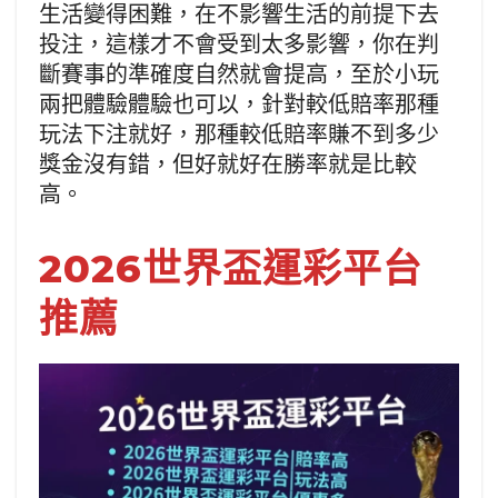
生活變得困難，在不影響生活的前提下去
投注，這樣才不會受到太多影響，你在判
斷賽事的準確度自然就會提高，至於小玩
兩把體驗體驗也可以，針對較低賠率那種
玩法下注就好，那種較低賠率賺不到多少
獎金沒有錯，但好就好在勝率就是比較
高。
2026世界盃運彩平台
推薦