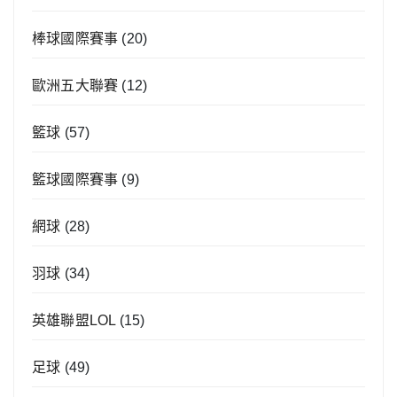
棒球國際賽事
(20)
歐洲五大聯賽
(12)
籃球
(57)
籃球國際賽事
(9)
網球
(28)
羽球
(34)
英雄聯盟LOL
(15)
足球
(49)