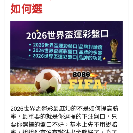
如何選
2026世界盃運彩最麻煩的不是如何提高勝
率，最重要的就是你選擇的下注盤口，只
要你選擇的盤口不好，基本上先不用說賠
率，說說你有沒有辦法出金就好了，為了