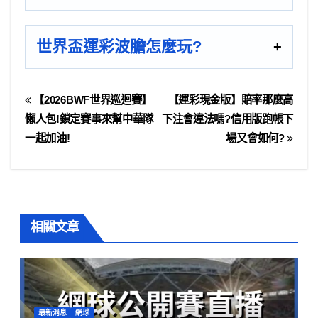
世界盃運彩波膽怎麼玩?
【2026BWF世界巡迴賽】
【運彩現金版】賠率那麼高
懶人包!鎖定賽事來幫中華隊
下注會違法嗎?信用版跑帳下
一起加油!
場又會如何?
相關文章
最新消息
網球