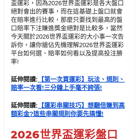
盃運彩，因為2026世界盃運彩是各大盤口
絕對會出的賽事，而在這基礎上盤口就會
在賠率進行比較，那麼只要找到最高的盤
口賠率下注賺進獎金絕對是比較多，當然
今天關於2026世界盃運彩的大小事一次告
訴你，讓你搶佔先機理解2026世界盃運彩
平台如何選、賠率如何看以及提高投注勝
率!
延伸閱讀:
【第一次買運彩】玩法、規則、
賠率一次看!三分鐘上手毫不誇張!
延伸閱讀:
【運彩串關技巧】想翻倍賺到高
額彩金?這些串關規則你要先搞懂!
2026世界盃運彩盤口