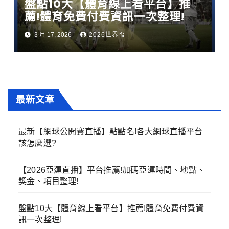
盤點10大【體育線上看平台】推
薦!體育免費付費資訊一次整理!
3 月 17, 2026
2026世界盃
最新文章
最新【網球公開賽直播】點點名!各大網球直播平台
該怎麼選?
【2026亞運直播】平台推薦!加碼亞運時間、地點、
獎金、項目整理!
盤點10大【體育線上看平台】推薦!體育免費付費資
訊一次整理!