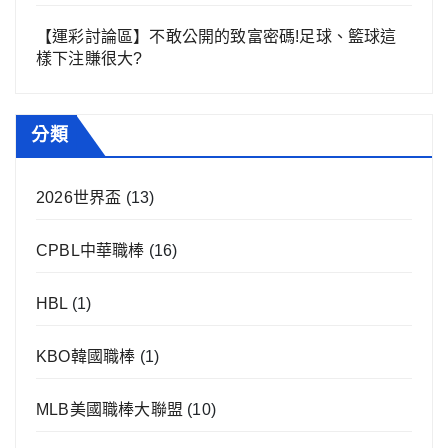
【運彩討論區】不敢公開的致富密碼!足球、籃球這
樣下注賺很大?
分類
2026世界盃
(13)
CPBL中華職棒
(16)
HBL
(1)
KBO韓國職棒
(1)
MLB美國職棒大聯盟
(10)