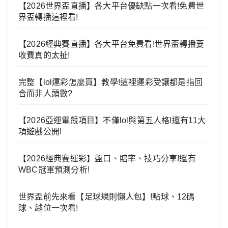
【2026世界盃直播】各大平台優缺點一次看!免費世
界盃轉播這裡看!
【2026經典賽直播】各大平台免費看!世界盃轉播要
收費真的太扯!
完整【lol運彩怎麼買】教學!這裡運彩受讓都是指回
合而非人頭數?
【2026亞運電競項目】不僅lol與第五人格!還有11大
項遊戲公開!
【2026經典賽運彩】盤口、賠率、技巧分享!還有
WBC冠軍預測分析!
世界盃前先來看【足球規則懶人包】!點球、12碼
球、越位一次看!