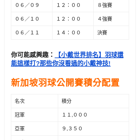
０６／０９
１２：００
８強賽
０６／１０
１２：００
４強賽
０６／１１
１４：００
決賽
你可能感興趣：
【小戴世界排名】羽球還
能這樣打?那些你沒看過的小戴神技!
新加坡羽球公開賽積分配置
名次
積分
冠軍
１１,０００
亞軍
９,３５０