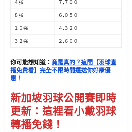
４強
７,７００
８強
６,０５０
１６強
４,３２０
３２強
２,６６０
你可能想知道：
竟是真的？這間【羽球直
播免費看】完全不限時間還送你好康優
惠！
新加坡羽球公開賽即時
更新：這裡看小戴羽球
轉播免錢！