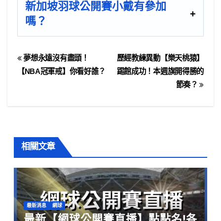
新加坡羽球公開賽小戴有參加
嗎？
夢想永遠沒有盡頭！
歷經教練異動【樂天桃猿】
【NBA冠軍戒】你看好誰？
踢館成功！本週旗開得勝的
節奏？
相關文章
最新消息
網球
最新【網球公開賽直播】點點名!各