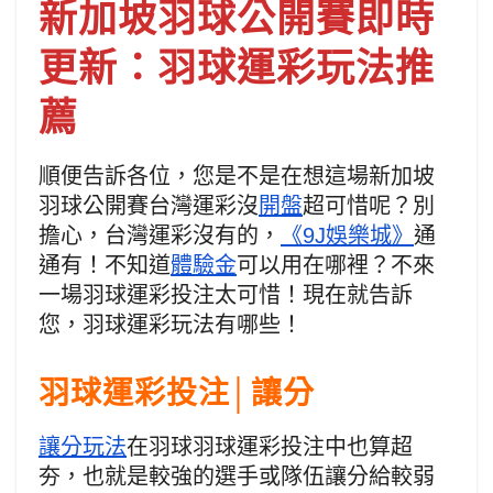
新加坡羽球公開賽即時
更新：羽球運彩玩法推
薦
順便告訴各位，您是不是在想這場新加坡
羽球公開賽台灣運彩沒
開盤
超可惜呢？別
擔心，台灣運彩沒有的，
《9J娛樂城》
通
通有！不知道
體驗金
可以用在哪裡？不來
一場羽球運彩投注太可惜！現在就告訴
您，羽球運彩玩法有哪些！
羽球運彩投注│讓分
讓分玩法
在羽球羽球運彩投注中也算超
夯，也就是較強的選手或隊伍讓分給較弱