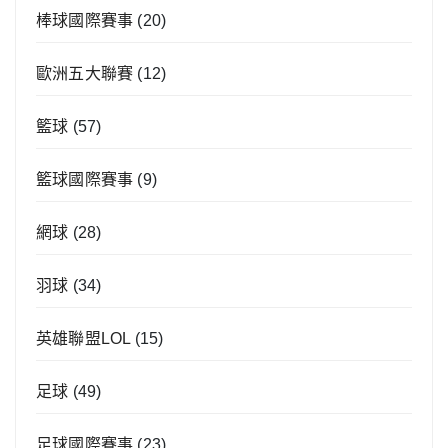
棒球國際賽事
(20)
歐洲五大聯賽
(12)
籃球
(57)
籃球國際賽事
(9)
網球
(28)
羽球
(34)
英雄聯盟LOL
(15)
足球
(49)
足球國際賽事
(23)