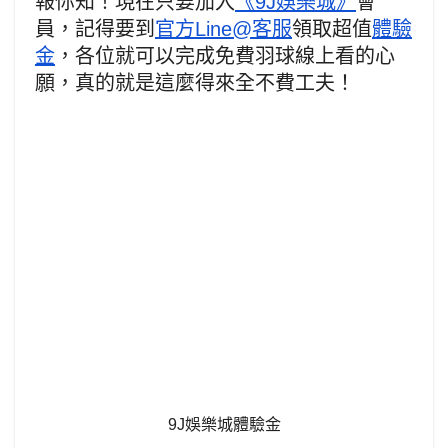
報你知！現在只要加入
《9J娛樂城》
會
員，記得要到
官方Line@客服
領取超值
體驗
金
，各位就可以完成免費羽球線上看的心
願，真的就是這麼得來全不費工夫！
9J娛樂城體驗金