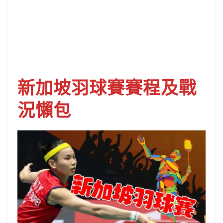
新加坡羽球賽賽程及戰
況懶包