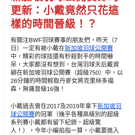
更新：小戴竟然只花這
樣的時間晉級！？
有關注BWF羽球賽事的朋友們，昨天（7
日）一定有被小戴在
新加坡羽球公開賽
中，精彩的球技還有秒殺對手的時間嚇
呆，大家都沒有想到，台灣羽球天后戴資
穎在新加坡羽球公開賽（超級750）中，以
26分鐘的時間輕取丹麥女將克里絲多福
森，無痛晉級16強！
小戴過去曾在2017及2019年拿下
新加坡羽
球公開賽
的冠軍（幾乎各種高級別的超級
系列賽小戴都有留下紀錄，超級驚
人！），今年小編掐指一算，小戴要進入