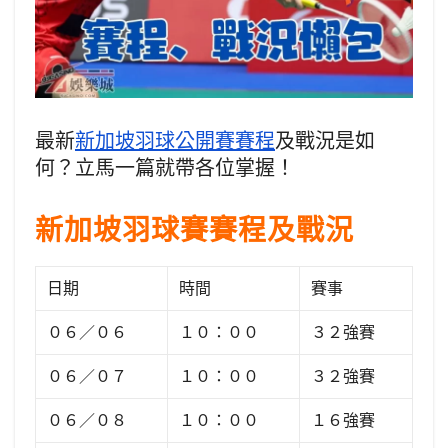
最新
新加坡羽球公開賽賽程
及戰況是如
何？立馬一篇就帶各位掌握！
新加坡羽球賽賽程及戰況
日期
時間
賽事
０６／０６
１０：００
３２強賽
０６／０７
１０：００
３２強賽
０６／０８
１０：００
１６強賽