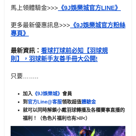
馬上領體驗金>>>
《9J娛樂城官方LINE》
更多最新優惠訊息>>>
《9J娛樂城官方粉絲
專頁》
最新資訊：
看球打球前必知【羽球規
則】，羽球新手友善手冊大公開!
只要……..
加入
《9J娛樂城》
會員
到
官方Line@客服
領取超值
體驗金
就可以同時解鎖小戴羽球轉播及各種賽事直播的
福利！（色色片福利也有>///<）