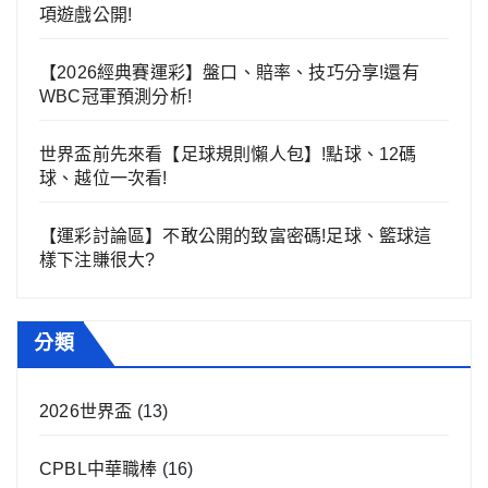
項遊戲公開!
【2026經典賽運彩】盤口、賠率、技巧分享!還有
WBC冠軍預測分析!
世界盃前先來看【足球規則懶人包】!點球、12碼
球、越位一次看!
【運彩討論區】不敢公開的致富密碼!足球、籃球這
樣下注賺很大?
分類
2026世界盃
(13)
CPBL中華職棒
(16)