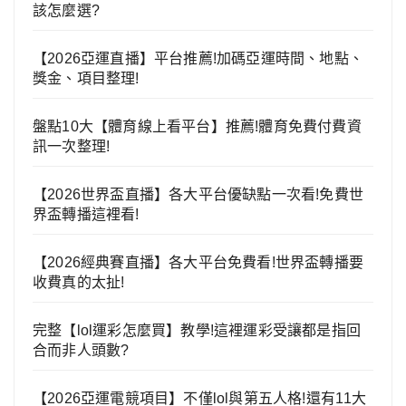
該怎麼選?
【2026亞運直播】平台推薦!加碼亞運時間、地點、
獎金、項目整理!
盤點10大【體育線上看平台】推薦!體育免費付費資
訊一次整理!
【2026世界盃直播】各大平台優缺點一次看!免費世
界盃轉播這裡看!
【2026經典賽直播】各大平台免費看!世界盃轉播要
收費真的太扯!
完整【lol運彩怎麼買】教學!這裡運彩受讓都是指回
合而非人頭數?
【2026亞運電競項目】不僅lol與第五人格!還有11大