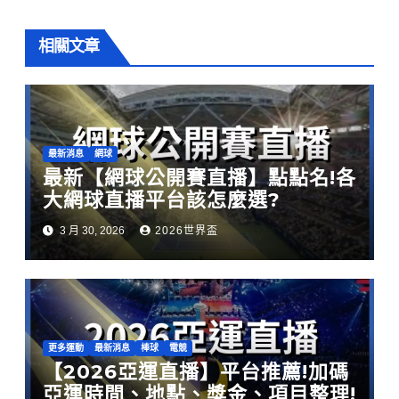
相關文章
最新消息
網球
最新【網球公開賽直播】點點名!各
大網球直播平台該怎麼選?
3 月 30, 2026
2026世界盃
更多運動
最新消息
棒球
電競
【2026亞運直播】平台推薦!加碼
亞運時間、地點、獎金、項目整理!