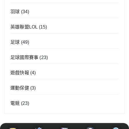
羽球
(34)
英雄聯盟LOL
(15)
足球
(49)
足球國際賽事
(23)
遊戲快報
(4)
運動保健
(3)
電競
(23)