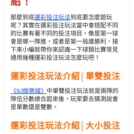
紹！
那麼到底
運彩投注玩法
到底要怎麼遊玩
呢？其實在運彩投注玩法當中會搭配不同
的比賽有著不同的投注項目，像是第一球
會是哪一隊進，或者是第一局誰勝利，接
下來小編就帶你來認識一下球類比賽常見
通用幾種運彩投注玩法怎麼玩吧！
運彩投注玩法介紹│單雙投注
《9J娛樂城》
中單雙投注玩法就是兩隊的
隊伍分數總合起來後，玩家要去猜測說會
是單數還是雙數。
運彩投注玩法介紹│大小投注