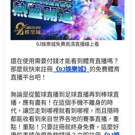
9J娛樂城免費高清直播線上看
還在使用需要付錢才能看到體育直播嗎？
那麼就快來註冊
《9J娛樂城》
的免費體育
直播平台吧！
無論是從籃球直播到足球直播再到棒球直
播，應有盡有！在這個手機不離身的時
代，讓您走到哪裡就看到哪裡，而且隨時
都能收看到來自世界各地的賽事直播，重
點！重點！只要註冊就終身免費，這麼好