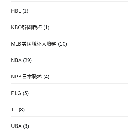
HBL
(1)
KBO韓國職棒
(1)
MLB美國職棒大聯盟
(10)
NBA
(29)
NPB日本職棒
(4)
PLG
(5)
T1
(3)
UBA
(3)