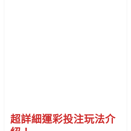
超詳細運彩投注玩法介