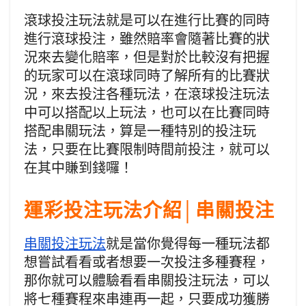
滾球投注玩法就是可以在進行比賽的同時
進行滾球投注，雖然賠率會隨著比賽的狀
況來去變化賠率，但是對於比較沒有把握
的玩家可以在滾球同時了解所有的比賽狀
況，來去投注各種玩法，在滾球投注玩法
中可以搭配以上玩法，也可以在比賽同時
搭配串關玩法，算是一種特別的投注玩
法，只要在比賽限制時間前投注，就可以
在其中賺到錢囉！
運彩投注玩法介紹│串關投注
串關投注玩法
就是當你覺得每一種玩法都
想嘗試看看或者想要一次投注多種賽程，
那你就可以體驗看看串關投注玩法，可以
將七種賽程來串連再一起，只要成功獲勝