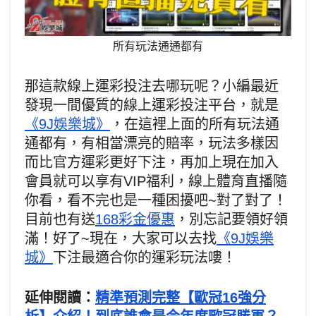
所有玩法通通都有
那這款線上運彩投注去哪玩呢？小編最近
發現一間優質的線上運彩投注平台，就是
《9J娛樂城》
，在這裡上面的所有玩法通
通都有，有相當漂亮的賠率，玩法多樣因
而比官方運彩更好下注，再加上現在加入
會員就可以享有VIP福利，線上體育直播隨
你看，看不完也是一種困擾吧~對了對了！
目前也有送
168彩金優惠
，別忘記要領好領
滿！好了~現在，大家可以去找
《9J娛樂
城》
下注最適合你的運彩玩法嘍！
延伸閱讀：
精準預測完整【歐冠16強分