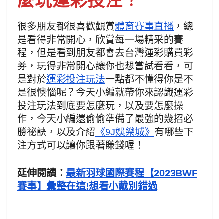
麼玩運彩投注？
很多朋友都很喜歡觀賞
體育賽事直播
，總
是看得非常開心，欣賞每一場精采的賽
程，但是看到朋友都會去台灣運彩購買彩
券，玩得非常開心讓你也想嘗試看看，可
是對於
運彩投注玩法
一點都不懂得你是不
是很懊惱呢？今天小編就帶你來認識運彩
投注玩法到底要怎麼玩，以及要怎麼操
作，今天小編還偷偷準備了最強的幾招必
勝祕訣，以及介紹
《9J娛樂城》
有哪些下
注方式可以讓你跟著賺錢喔！
延伸閱讀：
最新羽球國際賽程【2023BWF
賽事】彙整在這!想看小戴別錯過